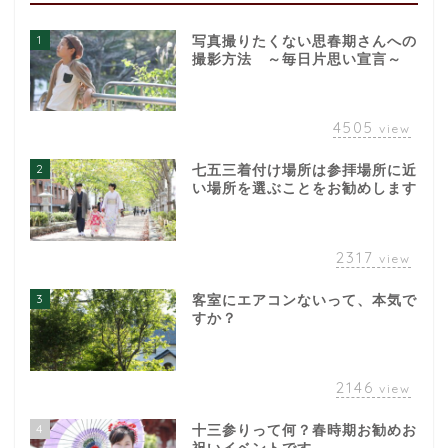
1
写真撮りたくない思春期さんへの
撮影方法 ～毎日片思い宣言～
4505
view
2
七五三着付け場所は参拝場所に近
い場所を選ぶことをお勧めします
2317
view
3
客室にエアコンないって、本気で
すか？
2146
view
4
十三参りって何？春時期お勧めお