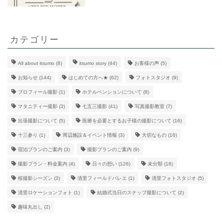
カテゴリー
All about itsumo
(8)
itsumo story
(44)
お客様の声
(5)
お知らせ
(144)
はじめての方へ★
(62)
フォトスタジオ
(9)
プロフィール撮影
(1)
ホテルペンションについて
(8)
マタニティー撮影
(3)
七五三撮影
(41)
写真撮影教室
(7)
出張撮影について
(5)
医療を必要とするお子様の撮影について
(16)
十三参り
(1)
周辺施設＆イベント情報
(3)
大切なもの
(16)
宿泊プランのご案内
(3)
撮影プランのご案内
(9)
撮影プラン・料金案内
(4)
日々の想い
(126)
未分類
(16)
桜撮影シーズン
(3)
清里フィールドバレエ
(1)
清里フォトスタジオ
(5)
清里ロケーションフォト
(1)
結婚式当日のスナップ撮影について
(2)
趣味丸出し
(2)