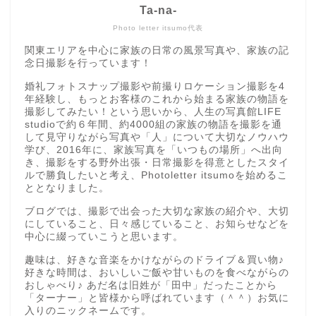
Ta-na-
Photo letter itsumo代表
関東エリアを中心に家族の日常の風景写真や、家族の記
念日撮影を行っています！
婚礼フォトスナップ撮影や前撮りロケーション撮影を4
年経験し、もっとお客様のこれから始まる家族の物語を
撮影してみたい！という思いから、人生の写真館LIFE
studioで約６年間、約4000組の家族の物語を撮影を通
して見守りながら写真や「人」について大切なノウハウ
学び、2016年に、家族写真を「いつもの場所」へ出向
き、撮影をする野外出張・日常撮影を得意としたスタイ
ルで勝負したいと考え、Photoletter itsumoを始めるこ
ととなりました。
ブログでは、撮影で出会った大切な家族の紹介や、大切
にしていること、日々感じていること、お知らせなどを
中心に綴っていこうと思います。
趣味は、好きな音楽をかけながらのドライブ＆買い物♪
好きな時間は、おいしいご飯や甘いものを食べながらの
おしゃべり♪ あだ名は旧姓が「田中」だったことから
「ターナー」と皆様から呼ばれています（＾＾）お気に
入りのニックネームです。