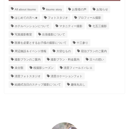
All about itsumo
itsumo story
お客様の声
お知らせ
はじめての方へ★
フォトスタジオ
プロフィール撮影
ホテルペンションについて
マタニティー撮影
七五三撮影
写真撮影教室
出張撮影について
医療を必要とするお子様の撮影について
十三参り
周辺施設＆イベント情報
大切なもの
宿泊プランのご案内
撮影プランのご案内
撮影プラン・料金案内
日々の想い
未分類
桜撮影シーズン
清里フィールドバレエ
清里フォトスタジオ
清里ロケーションフォト
結婚式当日のスナップ撮影について
趣味丸出し