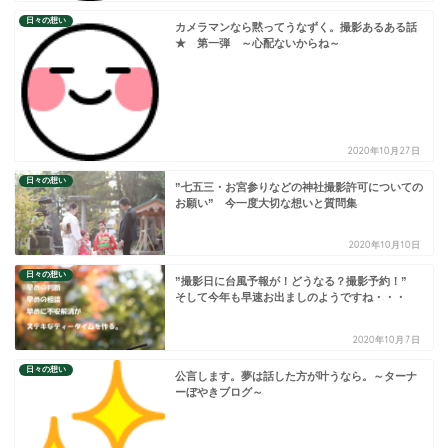
日々の想い
カメラマンなら黙ってうなずく。撮影あるある話
★ 第一弾 ～心配ないからね～
2020年10月27日
日々の想い
”七五三・お宮参りなどの神社撮影許可についての
お願い” 今一度大切な想いと質問集
2020年10月10日
日々の想い
”撮影日に台風予報が！どうなる？撮影予約！”
そして今年も早速お出ましのようですね・・・
2020年10月7日
日々の想い
公言します。夢は話した方が叶うなら。～ターナ
ーぼやきブログ～