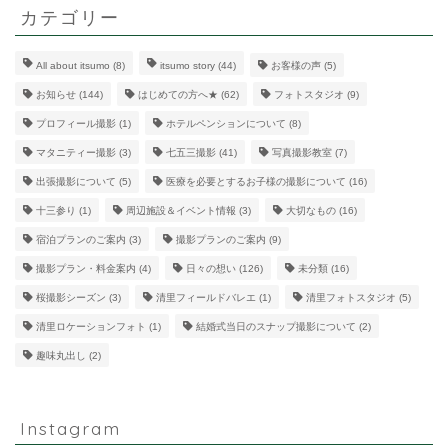
カテゴリー
All about itsumo
(8)
itsumo story
(44)
お客様の声
(5)
お知らせ
(144)
はじめての方へ★
(62)
フォトスタジオ
(9)
プロフィール撮影
(1)
ホテルペンションについて
(8)
マタニティー撮影
(3)
七五三撮影
(41)
写真撮影教室
(7)
出張撮影について
(5)
医療を必要とするお子様の撮影について
(16)
十三参り
(1)
周辺施設＆イベント情報
(3)
大切なもの
(16)
宿泊プランのご案内
(3)
撮影プランのご案内
(9)
撮影プラン・料金案内
(4)
日々の想い
(126)
未分類
(16)
桜撮影シーズン
(3)
清里フィールドバレエ
(1)
清里フォトスタジオ
(5)
清里ロケーションフォト
(1)
結婚式当日のスナップ撮影について
(2)
趣味丸出し
(2)
Instagram