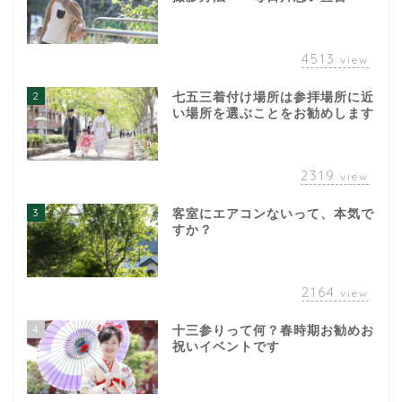
4513
view
2
七五三着付け場所は参拝場所に近
い場所を選ぶことをお勧めします
2319
view
3
客室にエアコンないって、本気で
すか？
2164
view
4
十三参りって何？春時期お勧めお
祝いイベントです