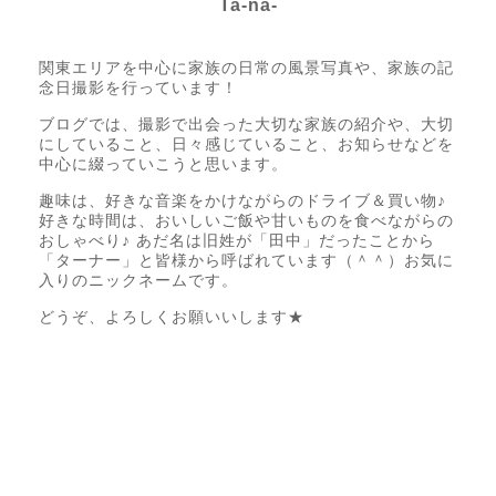
Ta-na-
Photo letter itsumo代表
関東エリアを中心に家族の日常の風景写真や、家族の記
念日撮影を行っています！
ブログでは、撮影で出会った大切な家族の紹介や、大切
にしていること、日々感じていること、お知らせなどを
中心に綴っていこうと思います。
趣味は、好きな音楽をかけながらのドライブ＆買い物♪
好きな時間は、おいしいご飯や甘いものを食べながらの
おしゃべり♪ あだ名は旧姓が「田中」だったことから
「ターナー」と皆様から呼ばれています（＾＾）お気に
入りのニックネームです。
どうぞ、よろしくお願いいします★