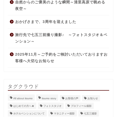
自然からのご褒美のような瞬間～清里高原で眺める
夜空～
おかげさまで、3周年を迎えました
旅行先で七五三前撮り撮影♪ ～フォトスタジオ＆ペ
ンション～
2025年11月～ご予約をご検討いただいておりますお
客様へ大切なお知らせ
タグクラウド
All about itsumo
itsumo story
お客様の声
お知らせ
はじめての方へ★
フォトスタジオ
プロフィール撮影
ホテルペンションについて
マタニティー撮影
七五三撮影