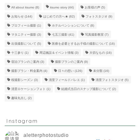
All about itsumo
(8)
itsumo story
(44)
お客様の声
(5)
お知らせ
(144)
はじめての方へ★
(62)
フォトスタジオ
(9)
プロフィール撮影
(1)
ホテルペンションについて
(8)
マタニティー撮影
(3)
七五三撮影
(41)
写真撮影教室
(7)
出張撮影について
(5)
医療を必要とするお子様の撮影について
(16)
十三参り
(1)
周辺施設＆イベント情報
(3)
大切なもの
(16)
宿泊プランのご案内
(3)
撮影プランのご案内
(9)
撮影プラン・料金案内
(4)
日々の想い
(126)
未分類
(16)
桜撮影シーズン
(3)
清里フィールドバレエ
(1)
清里フォトスタジオ
(5)
清里ロケーションフォト
(1)
結婚式当日のスナップ撮影について
(2)
趣味丸出し
(2)
Instagram
aletterphotostudio