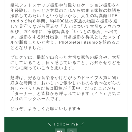
婚礼フォトスナップ撮影や前撮りロケーション撮影を4
年経験し、もっとお客様のこれから始まる家族の物語を
撮影してみたい！という思いから、人生の写真館LIFE
studioで約６年間、約4000組の家族の物語を撮影を通
して見守りながら写真や「人」について大切なノウハウ
学び、2016年に、家族写真を「いつもの場所」へ出向
き、撮影をする野外出張・日常撮影を得意としたスタイ
ルで勝負したいと考え、Photoletter itsumoを始めるこ
ととなりました。
ブログでは、撮影で出会った大切な家族の紹介や、大切
にしていること、日々感じていること、お知らせなどを
中心に綴っていこうと思います。
趣味は、好きな音楽をかけながらのドライブ＆買い物♪
好きな時間は、おいしいご飯や甘いものを食べながらの
おしゃべり♪ あだ名は旧姓が「田中」だったことから
「ターナー」と皆様から呼ばれています（＾＾）お気に
入りのニックネームです。
どうぞ、よろしくお願いいします★
＼ Follow me ／