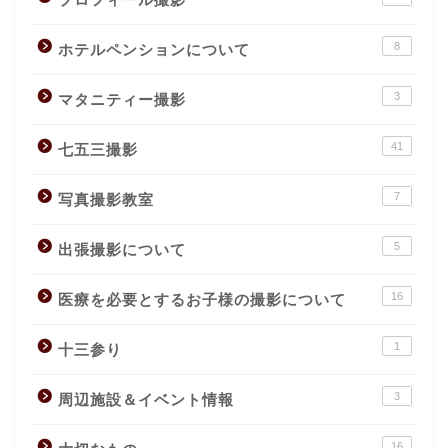
8
ホテルペンションについて
3
マタニティー撮影
41
七五三撮影
7
写真撮影教室
5
出張撮影について
16
医療を必要とするお子様の撮影について
1
十三参り
3
周辺施設＆イベント情報
16