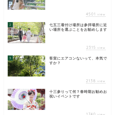
4501
view
2
七五三着付け場所は参拝場所に近
い場所を選ぶことをお勧めします
2315
view
3
客室にエアコンないって、本気で
すか？
2138
view
4
十三参りって何？春時期お勧めお
祝いイベントです
1740
view