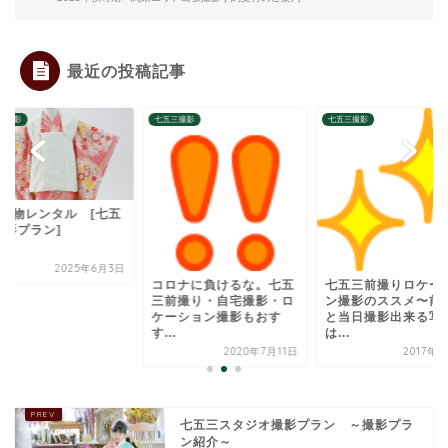
最近の投稿記事
三撮影
七五三撮影
七五三撮影
3歳着物レンタル [
三撮影プラン]
2025年6
ロナに負けるな。七五
七五三前撮りロケーショ
前撮り・自宅撮影・ロ
ン撮影のススメ〜前撮り
ーション撮影もおす
と当日撮影出来る写真
.
は...
2020年7月11日
2017年4月9日
七五三スタジオ撮影プラン ～撮影プラ
ン紹介～