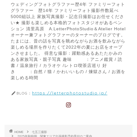
ウェディングフォトグラファー歴4年 ファミリーフォト
グラファー 歴14年 ファミリーフォト撮影件数延べ
5000組以上 家族写真撮影・記念日撮影はお任せくださ
い★ 撮影も楽しめる本格的フォトスタジオがあるペン
ション 清里高原 A.LetterPhotoStudio＆Atelier Hotel
オーナー兼フォトグラファーのターナーのブログです。
たまには、昔の話を写真を眺めながらお酒を飲みながら
楽しめる場所を作りたくて2022年の夏にお店をオープ
ンさせました。 得意な撮影：躍動感あるあたたかみの
ある家族写真・親子写真 趣味 ：アニメ鑑賞 / 読
書 / 温泉旅行 / カラオケ /レトロ喫茶店巡り 好
き ：自然 / 猫 / かわいいもの / 煉獄さん / お酒を
楽しめる時間
https://letterphotostudio.jp/
BLOG：
HOME
七五三撮影
2025年秋時期 関東エリア出張撮影予約受付のご案内