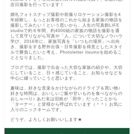
念日撮影を行っています！
婚礼フォトスナップ撮影や前撮りロケーション撮影を4
年経験し、もっとお客様のこれから始まる家族の物語を
撮影してみたい！という思いから、人生の写真館LIFE
studioで約６年間、約4000組の家族の物語を撮影を通
して見守りながら写真や「人」について大切なノウハウ
学び、2016年に、家族写真を「いつもの場所」へ出向
き、撮影をする野外出張・日常撮影を得意としたスタイ
ルで勝負したいと考え、Photoletter itsumoを始めるこ
ととなりました。
ブログでは、撮影で出会った大切な家族の紹介や、大切
にしていること、日々感じていること、お知らせなどを
中心に綴っていこうと思います。
趣味は、好きな音楽をかけながらのドライブ＆買い物♪
好きな時間は、おいしいご飯や甘いものを食べながらの
おしゃべり♪ あだ名は旧姓が「田中」だったことから
「ターナー」と皆様から呼ばれています（＾＾）お気に
入りのニックネームです。
どうぞ、よろしくお願いいします★