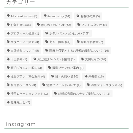
カテゴリー
All about itsumo
(8)
itsumo story
(44)
お客様の声
(5)
お知らせ
(144)
はじめての方へ★
(62)
フォトスタジオ
(9)
プロフィール撮影
(1)
ホテルペンションについて
(8)
マタニティー撮影
(3)
七五三撮影
(41)
写真撮影教室
(7)
出張撮影について
(5)
医療を必要とするお子様の撮影について
(16)
十三参り
(1)
周辺施設＆イベント情報
(3)
大切なもの
(16)
宿泊プランのご案内
(3)
撮影プランのご案内
(9)
撮影プラン・料金案内
(4)
日々の想い
(126)
未分類
(16)
桜撮影シーズン
(3)
清里フィールドバレエ
(1)
清里フォトスタジオ
(5)
清里ロケーションフォト
(1)
結婚式当日のスナップ撮影について
(2)
趣味丸出し
(2)
Instagram