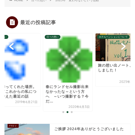
HOME
日々の想い
2025年 変わらないという信頼
最近の投稿記事
の想い
ホテルペンションについて
日々の想い
旅の想い出ノート、設置
しました！
2025年4月14日
にランドセル撮影出来
私を作ってくれた場
かったな～という方
そしてこれからの私
 ～いつ撮影する？今
いて考えた最近の話
.
2019年6
2020年6月3日
ご挨拶 2024年ありがとうございました