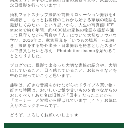
関東エリアを中心に家族の日常の風景写真や、家族の記
念日撮影を行っています！
婚礼フォトスナップ撮影や前撮りロケーション撮影を4
年経験し、もっとお客様のこれから始まる家族の物語を
撮影してみたい！という思いから、人生の写真館LIFE
studioで約６年間、約4000組の家族の物語を撮影を通
して見守りながら写真や「人」について大切なノウハウ
学び、2016年に、家族写真を「いつもの場所」へ出向
き、撮影をする野外出張・日常撮影を得意としたスタイ
ルで勝負したいと考え、Photoletter itsumoを始めるこ
ととなりました。
ブログでは、撮影で出会った大切な家族の紹介や、大切
にしていること、日々感じていること、お知らせなどを
中心に綴っていこうと思います。
趣味は、好きな音楽をかけながらのドライブ＆買い物♪
好きな時間は、おいしいご飯や甘いものを食べながらの
おしゃべり♪ あだ名は旧姓が「田中」だったことから
「ターナー」と皆様から呼ばれています（＾＾）お気に
入りのニックネームです。
どうぞ、よろしくお願いいします★