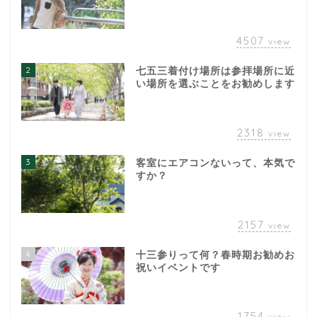
4507
view
2
七五三着付け場所は参拝場所に近
い場所を選ぶことをお勧めします
2318
view
3
客室にエアコンないって、本気で
すか？
2157
view
4
十三参りって何？春時期お勧めお
祝いイベントです
1754
view