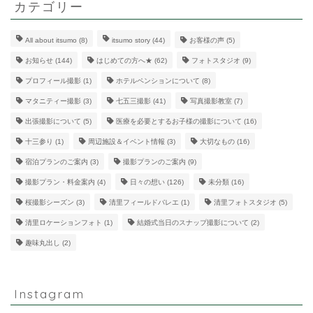
カテゴリー
All about itsumo
(8)
itsumo story
(44)
お客様の声
(5)
お知らせ
(144)
はじめての方へ★
(62)
フォトスタジオ
(9)
プロフィール撮影
(1)
ホテルペンションについて
(8)
マタニティー撮影
(3)
七五三撮影
(41)
写真撮影教室
(7)
出張撮影について
(5)
医療を必要とするお子様の撮影について
(16)
十三参り
(1)
周辺施設＆イベント情報
(3)
大切なもの
(16)
宿泊プランのご案内
(3)
撮影プランのご案内
(9)
撮影プラン・料金案内
(4)
日々の想い
(126)
未分類
(16)
桜撮影シーズン
(3)
清里フィールドバレエ
(1)
清里フォトスタジオ
(5)
清里ロケーションフォト
(1)
結婚式当日のスナップ撮影について
(2)
趣味丸出し
(2)
Instagram