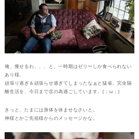
俺、痩せるわ、、、と、一時期はゼリーしか食べられない
あり様。
頑張り過ぎ＆頑張らせ過ぎてしまったなぁと猛省。完全隔
離生活を、今日まで念の為過ごしています。(；ω；)
きっと、たまには身体を休ませなさいと。
神様とかご先祖様からのメッセージかな。