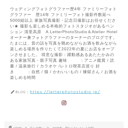
ウェディングフォトグラファー歴4年 ファミリーフォト
グラファー 歴14年 ファミリーフォト撮影件数延べ
5000組以上 家族写真撮影・記念日撮影はお任せくださ
い★ 撮影も楽しめる本格的フォトスタジオがあるペン
ション 清里高原 A.LetterPhotoStudio＆Atelier Hotel
オーナー兼フォトグラファーのターナーのブログです。
たまには、昔の話を写真を眺めながらお酒を飲みながら
楽しめる場所を作りたくて2022年の夏にお店をオープ
ンさせました。 得意な撮影：躍動感あるあたたかみの
ある家族写真・親子写真 趣味 ：アニメ鑑賞 / 読
書 / 温泉旅行 / カラオケ /レトロ喫茶店巡り 好
き ：自然 / 猫 / かわいいもの / 煉獄さん / お酒を
楽しめる時間
https://letterphotostudio.jp/
BLOG：