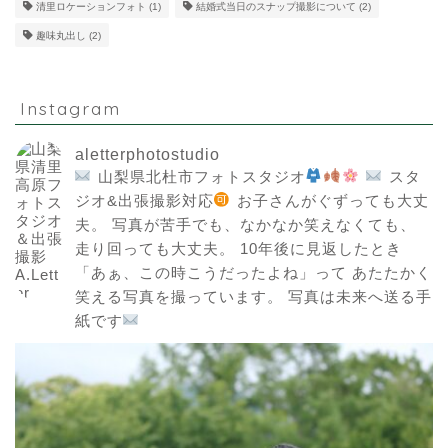
清里ロケーションフォト
(1)
結婚式当日のスナップ撮影について
(2)
趣味丸出し
(2)
Instagram
aletterphotostudio
山梨県北杜市フォトスタジオ
スタ
ジオ&出張撮影対応
お子さんがぐずっても大丈
夫。
写真が苦手でも、なかなか笑えなくても、
走り回っても大丈夫。
10年後に見返したとき
「あぁ、この時こうだったよね」って
あたたかく
笑える写真を撮っています。
写真は未来へ送る手
紙です