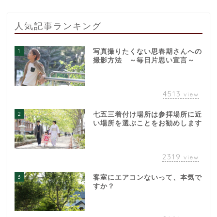
人気記事ランキング
1
写真撮りたくない思春期さんへの
撮影方法 ～毎日片思い宣言～
4513
view
2
七五三着付け場所は参拝場所に近
い場所を選ぶことをお勧めします
2319
view
3
客室にエアコンないって、本気で
すか？