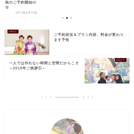
らせと秋のご予約開
お知らせ
2017年6
ご予約状況＆プラン内容、料金が変わり
ます予告
一人では作れない時間と空間だからこそ
～2019年ご挨拶①～