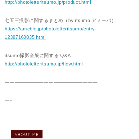
http://photoletteritsumo.jp/product.html
七五三撮影に関するまとめ（by itsumo アメーバ）
https://ameblo.jp/photoletteritsumo/entry-
12387169035.html
itsumo撮影全般に関する Q&A
http://photoletteritsumo.jp/flow.html
———————————————————
—–
ABOUT ME