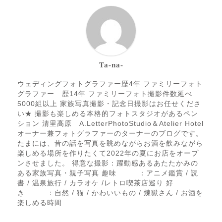
Ta-na-
ウェディングフォトグラファー歴4年 ファミリーフォト
グラファー 歴14年 ファミリーフォト撮影件数延べ
5000組以上 家族写真撮影・記念日撮影はお任せくださ
い★ 撮影も楽しめる本格的フォトスタジオがあるペン
ション 清里高原 A.LetterPhotoStudio＆Atelier Hotel
オーナー兼フォトグラファーのターナーのブログです。
たまには、昔の話を写真を眺めながらお酒を飲みながら
楽しめる場所を作りたくて2022年の夏にお店をオープ
ンさせました。 得意な撮影：躍動感あるあたたかみの
ある家族写真・親子写真 趣味 ：アニメ鑑賞 / 読
書 / 温泉旅行 / カラオケ /レトロ喫茶店巡り 好
き ：自然 / 猫 / かわいいもの / 煉獄さん / お酒を
楽しめる時間