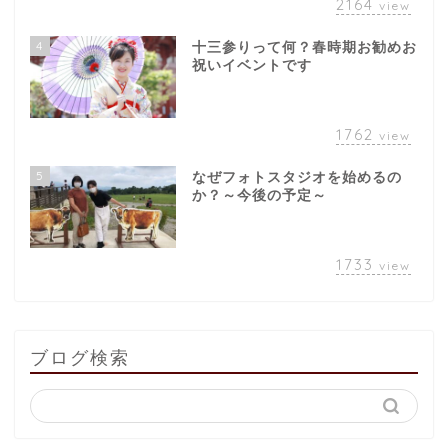
2164
view
4
十三参りって何？春時期お勧めお
祝いイベントです
1762
view
5
なぜフォトスタジオを始めるの
か？～今後の予定～
1733
view
ブログ検索