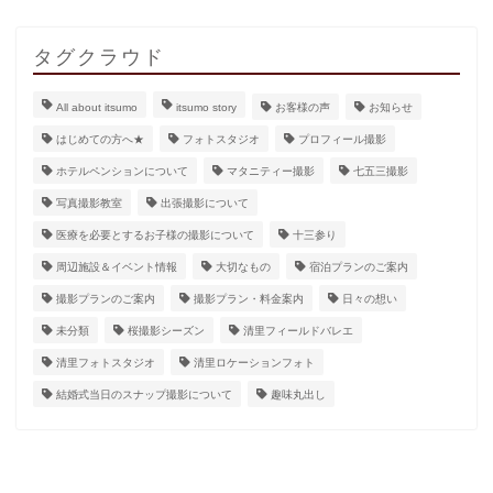
タグクラウド
All about itsumo
itsumo story
お客様の声
お知らせ
はじめての方へ★
フォトスタジオ
プロフィール撮影
ホテルペンションについて
マタニティー撮影
七五三撮影
写真撮影教室
出張撮影について
医療を必要とするお子様の撮影について
十三参り
周辺施設＆イベント情報
大切なもの
宿泊プランのご案内
撮影プランのご案内
撮影プラン・料金案内
日々の想い
未分類
桜撮影シーズン
清里フィールドバレエ
清里フォトスタジオ
清里ロケーションフォト
結婚式当日のスナップ撮影について
趣味丸出し