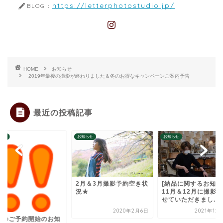
https://letterphotostudio.jp/
BLOG：
HOME
お知らせ
2019年最後の撮影が終わりました＆冬のお得なキャンペーンご案内予告
最近の投稿記事
らせ
お知らせ
お知らせ
月＆3月撮影予約空き状
[納品に関するお知らせ]
★
11月＆12月に撮影をさ
せていただきまし...
2020年2月6日
2021年12月13日
８月のご予約開始の