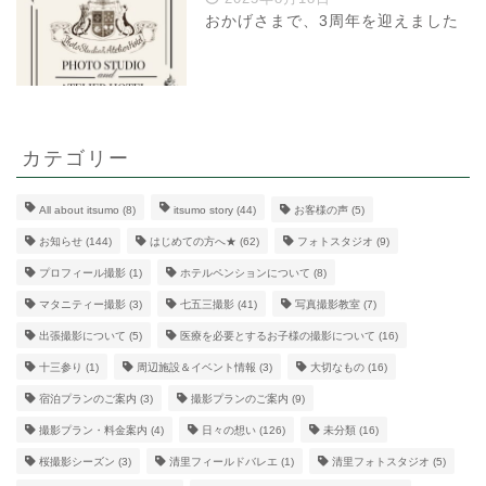
おかげさまで、3周年を迎えました
カテゴリー
All about itsumo
(8)
itsumo story
(44)
お客様の声
(5)
お知らせ
(144)
はじめての方へ★
(62)
フォトスタジオ
(9)
プロフィール撮影
(1)
ホテルペンションについて
(8)
マタニティー撮影
(3)
七五三撮影
(41)
写真撮影教室
(7)
出張撮影について
(5)
医療を必要とするお子様の撮影について
(16)
十三参り
(1)
周辺施設＆イベント情報
(3)
大切なもの
(16)
宿泊プランのご案内
(3)
撮影プランのご案内
(9)
撮影プラン・料金案内
(4)
日々の想い
(126)
未分類
(16)
桜撮影シーズン
(3)
清里フィールドバレエ
(1)
清里フォトスタジオ
(5)