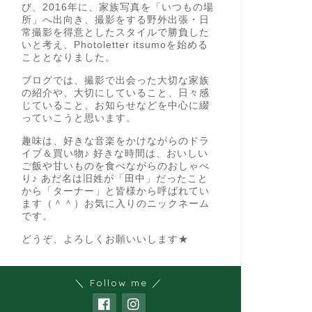
び、2016年に、家族写真を「いつもの場
所」へ出向き、撮影をする野外出張・日
常撮影を得意としたスタイルで勝負した
いと考え、Photoletter itsumoを始める
こととなりました。
ブログでは、撮影で出会った大切な家族
の紹介や、大切にしていること、日々感
じていること、お知らせなどを中心に綴
っていこうと思います。
趣味は、好きな音楽をかけながらのドラ
イブ＆買い物♪ 好きな時間は、おいしい
ご飯や甘いものを食べながらのおしゃべ
り♪ あだ名は旧姓が「田中」だったこと
から「ターナー」と皆様から呼ばれてい
ます（＾＾）お気に入りのニックネーム
です。
どうぞ、よろしくお願いいします★
＼ Follow me ／