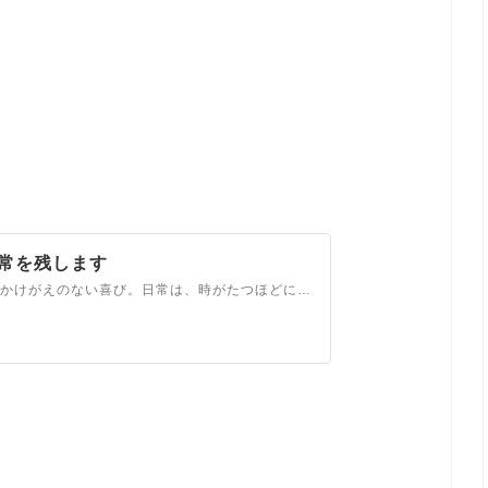
うに日常を残します
ありふれた「いつも」は、未来のあなたにとってはかけがえのない喜び。日常は、時がたつほどに大切になるもの。Photo letter itsumoは、手紙のように物語を写真に記します。自分から自分へ。自分から家族へ。大切な人へ。伝えたい想いを残しましょう。