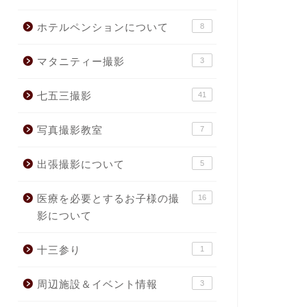
ホテルペンションについて
8
マタニティー撮影
3
七五三撮影
41
写真撮影教室
7
出張撮影について
5
医療を必要とするお子様の撮
16
影について
十三参り
1
周辺施設＆イベント情報
3