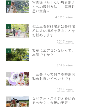
写真撮りたくない思春期さ
1
んへの撮影方法 ～毎日片
思い宣言～
4505
view
七五三着付け場所は参拝場
2
所に近い場所を選ぶことを
お勧めします
2317
view
客室にエアコンないって、
3
本気ですか？
2146
view
十三参りって何？春時期お
4
勧めお祝いイベントです
1744
view
なぜフォトスタジオを始め
5
るのか？～今後の予定～