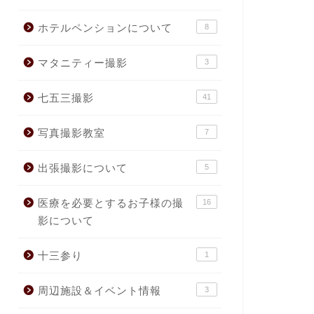
ホテルペンションについて
8
マタニティー撮影
3
七五三撮影
41
写真撮影教室
7
出張撮影について
5
医療を必要とするお子様の撮
16
影について
十三参り
1
周辺施設＆イベント情報
3