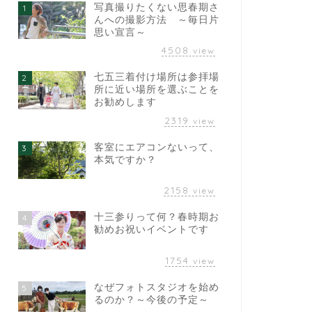
写真撮りたくない思春期さ
1
んへの撮影方法 ～毎日片
思い宣言～
4508
view
七五三着付け場所は参拝場
2
所に近い場所を選ぶことを
お勧めします
2319
view
客室にエアコンないって、
3
本気ですか？
2158
view
十三参りって何？春時期お
4
勧めお祝いイベントです
1754
view
なぜフォトスタジオを始め
5
るのか？～今後の予定～