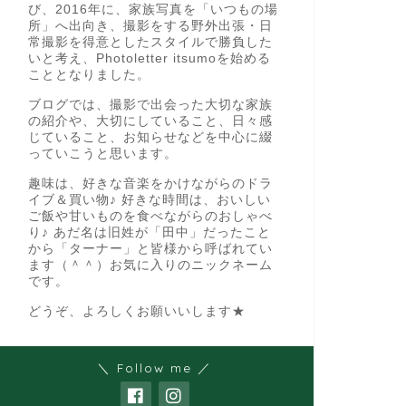
び、2016年に、家族写真を「いつもの場
所」へ出向き、撮影をする野外出張・日
常撮影を得意としたスタイルで勝負した
いと考え、Photoletter itsumoを始める
こととなりました。
ブログでは、撮影で出会った大切な家族
の紹介や、大切にしていること、日々感
じていること、お知らせなどを中心に綴
っていこうと思います。
趣味は、好きな音楽をかけながらのドラ
イブ＆買い物♪ 好きな時間は、おいしい
ご飯や甘いものを食べながらのおしゃべ
り♪ あだ名は旧姓が「田中」だったこと
から「ターナー」と皆様から呼ばれてい
ます（＾＾）お気に入りのニックネーム
です。
どうぞ、よろしくお願いいします★
＼ Follow me ／