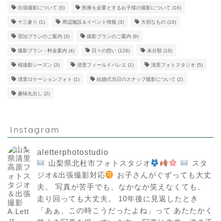
出張撮影について
(5)
医療を必要とするお子様の撮影について
(16)
十三参り
(1)
周辺施設＆イベント情報
(3)
大切なもの
(16)
宿泊プランのご案内
(3)
撮影プランのご案内
(9)
撮影プラン・料金案内
(4)
日々の想い
(126)
未分類
(16)
桜撮影シーズン
(3)
清里フィールドバレエ
(1)
清里フォトスタジオ
(5)
清里ロケーションフォト
(1)
結婚式当日のスナップ撮影について
(2)
趣味丸出し
(2)
Instagram
aletterphotostudio
山梨県北杜市フォトスタジオ
スタ
ジオ&出張撮影対応
お子さんがぐずっても大丈
夫。
写真が苦手でも、なかなか笑えなくても、
走り回っても大丈夫。
10年後に見返したとき
「あぁ、この時こうだったよね」って
あたたかく