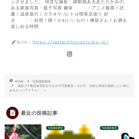
ンさせました。 得意な撮影：躍動感あるあたたかみの
ある家族写真・親子写真 趣味 ：アニメ鑑賞 / 読
書 / 温泉旅行 / カラオケ /レトロ喫茶店巡り 好
き ：自然 / 猫 / かわいいもの / 煉獄さん / お酒を
楽しめる時間
https://letterphotostudio.jp/
BLOG：
HOME
写真撮影教室
撮影プチ教室★笑顔を引き出す写真教室～その① 自然な表情が撮影したい時に
あるといいアイテム！ ～
最近の投稿記事
撮影教室
写真撮影教室
写真撮影教室