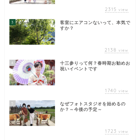
2315
view
3
客室にエアコンないって、本気で
すか？
2138
view
4
十三参りって何？春時期お勧めお
祝いイベントです
1740
view
5
なぜフォトスタジオを始めるの
か？～今後の予定～
1723
view