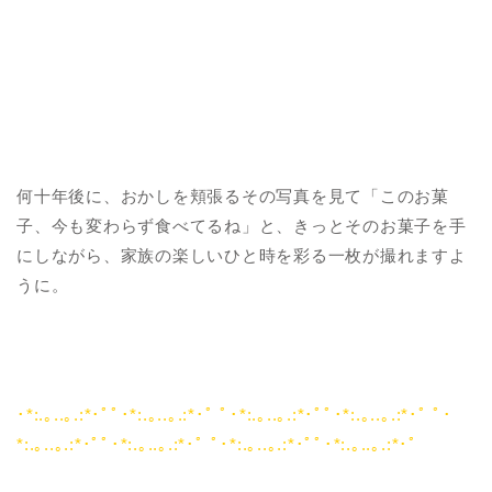
何十年後に、おかしを頬張るその写真を見て「このお菓
子、今も変わらず食べてるね」と、きっとそのお菓子を手
にしながら、家族の楽しいひと時を彩る一枚が撮れますよ
うに。
･*:.｡..｡.:*･ﾟﾟ･*:.｡..｡.:*･ﾟ ﾟ･*:.｡..｡.:*･ﾟﾟ･*:.｡..｡.:*･ﾟ ﾟ･
*:.｡..｡.:*･ﾟﾟ･*:.｡..｡.:*･ﾟ ﾟ･*:.｡..｡.:*･ﾟﾟ･*:.｡..｡.:*･ﾟ