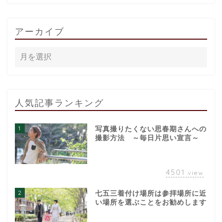
アーカイブ
人気記事ランキング
1
写真撮りたくない思春期さんへの
撮影方法 ～毎日片思い宣言～
4501
view
2
七五三着付け場所は参拝場所に近
い場所を選ぶことをお勧めします