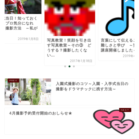
人式当日！知っておく
少しプロ気分になれ
？！撮影方法 ～私が
.
2019年1月8日
写真教室！笑顔を引き出
言葉にして伝えるこ
す写真教室～その③ ど
難しさと学び ～実
うする？撮影したくな
講座開催しました～
い...
2019年4
2017年1月18日
入園式撮影のコツ～入園・入学式当日の
撮影をドラマチックに残す方法～
4月撮影予約受付開始のおしらせ★