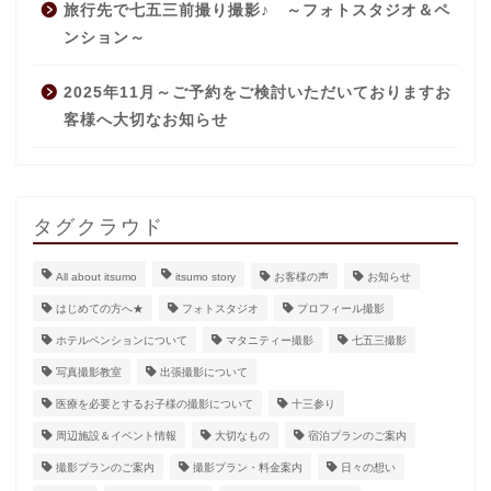
旅行先で七五三前撮り撮影♪ ～フォトスタジオ＆ペ
ンション～
2025年11月～ご予約をご検討いただいておりますお
客様へ大切なお知らせ
タグクラウド
All about itsumo
itsumo story
お客様の声
お知らせ
はじめての方へ★
フォトスタジオ
プロフィール撮影
ホテルペンションについて
マタニティー撮影
七五三撮影
写真撮影教室
出張撮影について
医療を必要とするお子様の撮影について
十三参り
周辺施設＆イベント情報
大切なもの
宿泊プランのご案内
撮影プランのご案内
撮影プラン・料金案内
日々の想い