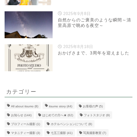
2025年9月8日
自然からのご褒美のような瞬間～清
里高原で眺める夜空～
2025年8月18日
おかげさまで、3周年を迎えました
カテゴリー
All about itsumo
(8)
itsumo story
(44)
お客様の声
(5)
お知らせ
(144)
はじめての方へ★
(62)
フォトスタジオ
(9)
プロフィール撮影
(1)
ホテルペンションについて
(8)
マタニティー撮影
(3)
七五三撮影
(41)
写真撮影教室
(7)