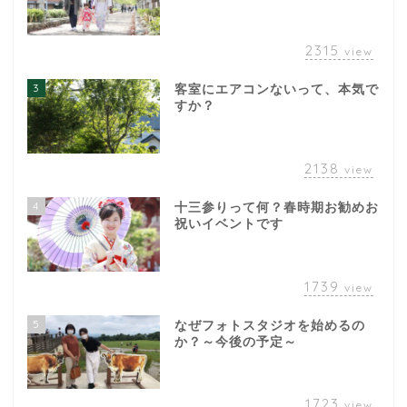
2315
view
3
客室にエアコンないって、本気で
すか？
2138
view
4
十三参りって何？春時期お勧めお
祝いイベントです
1739
view
5
なぜフォトスタジオを始めるの
か？～今後の予定～
1723
view