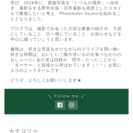
学び、2016年に、家族写真を「いつもの場所」へ出向
き、撮影をする野外出張・日常撮影を得意としたスタイ
ルで勝負したいと考え、Photoletter itsumoを始めるこ
ととなりました。
ブログでは、撮影で出会った大切な家族の紹介や、大切
にしていること、日々感じていること、お知らせなどを
中心に綴っていこうと思います。
趣味は、好きな音楽をかけながらのドライブ＆買い物♪
好きな時間は、おいしいご飯や甘いものを食べながらの
おしゃべり♪ あだ名は旧姓が「田中」だったことから
「ターナー」と皆様から呼ばれています（＾＾）お気に
入りのニックネームです。
どうぞ、よろしくお願いいします★
＼ Follow me ／
カテゴリー