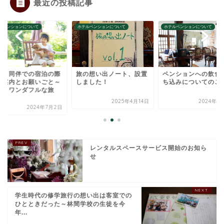
最近の投稿記事
ルペンションについて
ホテルペンションについて
ホテルペンションについて
の想い出ノート、設置
ペンションへの飲食物持
ペット同伴での宿泊
ました！
ち込みについてのご案内
のご案内とお願いご
楽しくワンダフルな
行...
2025年4月14日
2024年1月18日
2024年7
レンタルスペースサービス開始のお知ら
せ
学生時代の修学旅行の想い出は客室での
ひとときだった～林間学校の生徒を今
年...