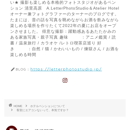
い★ 撮影も楽しめる本格的フォトスタジオがあるペン
ション 清里高原 A.LetterPhotoStudio＆Atelier Hotel
オーナー兼フォトグラファーのターナーのブログです。
たまには、昔の話を写真を眺めながらお酒を飲みながら
楽しめる場所を作りたくて2022年の夏にお店をオープ
ンさせました。 得意な撮影：躍動感あるあたたかみの
ある家族写真・親子写真 趣味 ：アニメ鑑賞 / 読
書 / 温泉旅行 / カラオケ /レトロ喫茶店巡り 好
き ：自然 / 猫 / かわいいもの / 煉獄さん / お酒を
楽しめる時間
https://letterphotostudio.jp/
BLOG：
HOME
ホテルペンションについて
客室にエアコンないって、本気ですか？