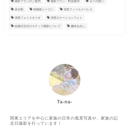
撮影プランのご案内
撮影プラン・料金案内
日々の想い
未分類
桜撮影シーズン
清里フィールドバレエ
清里フォトスタジオ
清里ロケーションフォト
結婚式当日のスナップ撮影について
趣味丸出し
Ta-na-
Photo letter itsumo代表
関東エリアを中心に家族の日常の風景写真や、家族の記
念日撮影を行っています！