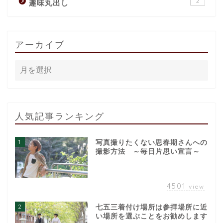
2
趣味丸出し
アーカイブ
人気記事ランキング
1
写真撮りたくない思春期さんへの
撮影方法 ～毎日片思い宣言～
4501
view
2
七五三着付け場所は参拝場所に近
い場所を選ぶことをお勧めします