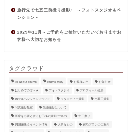
旅行先で七五三前撮り撮影♪ ～フォトスタジオ＆ペ
ンション～
2025年11月～ご予約をご検討いただいておりますお
客様へ大切なお知らせ
タグクラウド
All about itsumo
itsumo story
お客様の声
お知らせ
はじめての方へ★
フォトスタジオ
プロフィール撮影
ホテルペンションについて
マタニティー撮影
七五三撮影
写真撮影教室
出張撮影について
医療を必要とするお子様の撮影について
十三参り
周辺施設＆イベント情報
大切なもの
宿泊プランのご案内