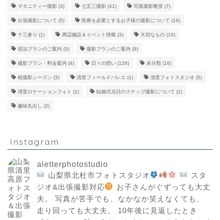
マタニティー撮影
(3)
七五三撮影
(41)
写真撮影教室
(7)
出張撮影について
(5)
医療を必要とするお子様の撮影について
(16)
十三参り
(1)
周辺施設＆イベント情報
(3)
大切なもの
(16)
宿泊プランのご案内
(3)
撮影プランのご案内
(9)
撮影プラン・料金案内
(4)
日々の想い
(126)
未分類
(16)
桜撮影シーズン
(3)
清里フィールドバレエ
(1)
清里フォトスタジオ
(5)
清里ロケーションフォト
(1)
結婚式当日のスナップ撮影について
(2)
趣味丸出し
(2)
Instagram
aletterphotostudio
山梨県北杜市フォトスタジオ
スタ
ジオ&出張撮影対応
お子さんがぐずっても大丈
夫。
写真が苦手でも、なかなか笑えなくても、
走り回っても大丈夫。
10年後に見返したとき