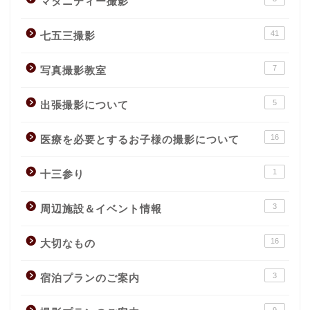
マタニティー撮影
41
七五三撮影
7
写真撮影教室
5
出張撮影について
16
医療を必要とするお子様の撮影について
1
十三参り
3
周辺施設＆イベント情報
16
大切なもの
3
宿泊プランのご案内