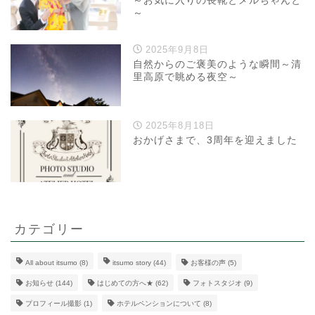
～お気に入りの長靴とメルちゃんと
～
2025年9月8日
自然からのご褒美のような瞬間～清
里高原で眺める夜空～
2025年8月18日
おかげさまで、3周年を迎えました
カテゴリー
All about itsumo
(8)
itsumo story
(44)
お客様の声
(5)
お知らせ
(144)
はじめての方へ★
(62)
フォトスタジオ
(9)
プロフィール撮影
(1)
ホテルペンションについて
(8)