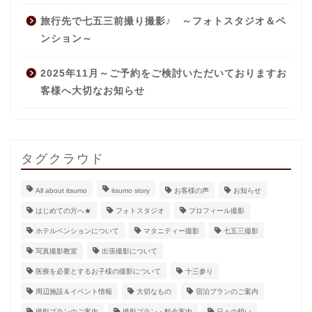
旅行先で七五三前撮り撮影♪ ～フォトスタジオ＆ペ
ンション～
2025年11月～ご予約をご検討いただいておりますお
客様へ大切なお知らせ
タグクラウド
All about itsumo
itsumo story
お客様の声
お知らせ
はじめての方へ★
フォトスタジオ
プロフィール撮影
ホテルペンションについて
マタニティー撮影
七五三撮影
写真撮影教室
出張撮影について
医療を必要とするお子様の撮影について
十三参り
周辺施設＆イベント情報
大切なもの
宿泊プランのご案内
撮影プランのご案内
撮影プラン・料金案内
日々の想い