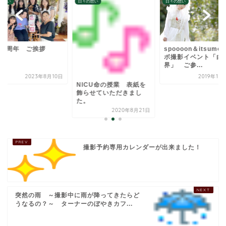
日々の想い
日々の想い
年 ご挨拶
spoooon＆itsumo コラ
ボ撮影イベント「白の世
界」 ご参...
2023年8月10日
2019年10月13日
NICU命の授業 表紙を
飾らせていただきまし
た。
2020年8月21日
撮影予約専用カレンダーが出来ました！
突然の雨 ～撮影中に雨が降ってきたらど
うなるの？～ ターナーのぼやきカフ...