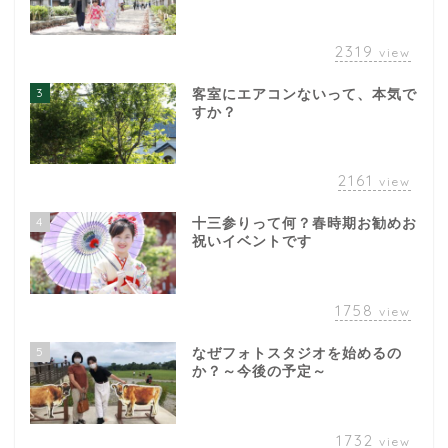
2319
view
3
客室にエアコンないって、本気で
すか？
2161
view
4
十三参りって何？春時期お勧めお
祝いイベントです
1758
view
5
なぜフォトスタジオを始めるの
か？～今後の予定～
1732
view