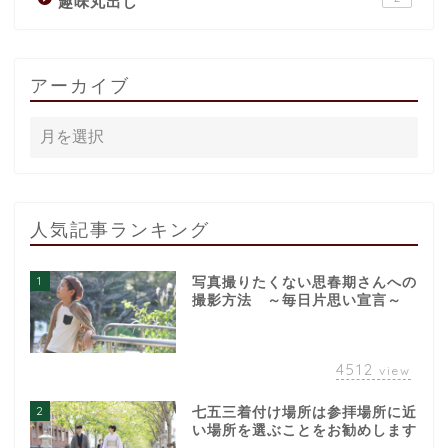
趣味丸出し
アーカイブ
人気記事ランキング
1
写真撮りたくない思春期さんへの
撮影方法 ～毎日片思い宣言～
4512
view
2
七五三着付け場所は参拝場所に近
い場所を選ぶことをお勧めします