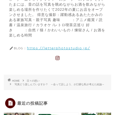
たまには、昔の話を写真を眺めながらお酒を飲みながら
楽しめる場所を作りたくて2022年の夏にお店をオープ
ンさせました。 得意な撮影：躍動感あるあたたかみの
ある家族写真・親子写真 趣味 ：アニメ鑑賞 / 読
書 / 温泉旅行 / カラオケ /レトロ喫茶店巡り 好
き ：自然 / 猫 / かわいいもの / 煉獄さん / お酒を
楽しめる時間
https://letterphotostudio.jp/
BLOG：
HOME
日々の想い
写真どう楽しんでいますか？ ～会って話しよう、が口癖な私が考えた結論～
最近の投稿記事