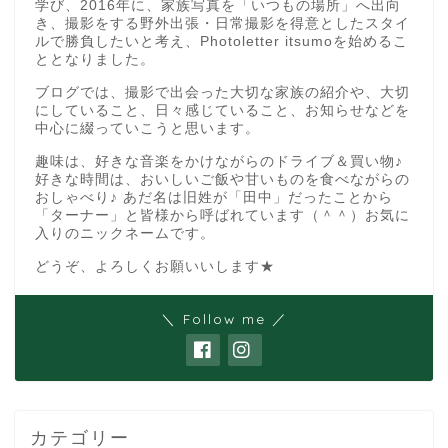
学び、2016年に、家族写真を「いつもの場所」へ出向
き、撮影をする野外出張・日常撮影を得意としたスタイ
ルで勝負したいと考え、Photoletter itsumoを始めるこ
ととなりました。
ブログでは、撮影で出会った大切な家族の紹介や、大切
にしていること、日々感じていること、お知らせなどを
中心に綴っていこうと思います。
趣味は、好きな音楽をかけながらのドライブ＆買い物♪
好きな時間は、おいしいご飯や甘いものを食べながらの
おしゃべり♪ あだ名は旧姓が「田中」だったことから
「ターナー」と皆様から呼ばれています（＾＾）お気に
入りのニックネームです。
どうぞ、よろしくお願いいします★
＼ Follow me ／
カテゴリー