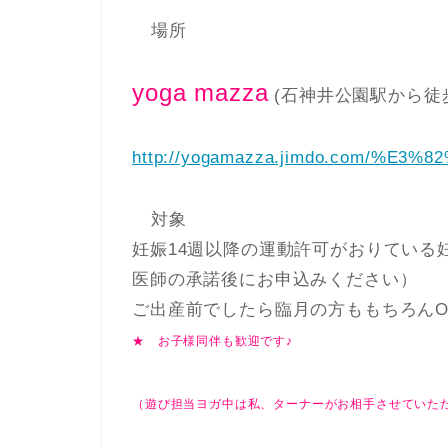
場所
yoga mazza
(石神井公園駅から徒
http://yogamazza.jimdo.com/%E
対象
妊娠14週以降の運動許可がおりている
医師の承諾後にお申込みください）
ご出産前でしたら臨月の方ももちろんO
★ お子様同伴も歓迎です♪
（遊び担当ヨガ中は私、ターナーがお相手させていた