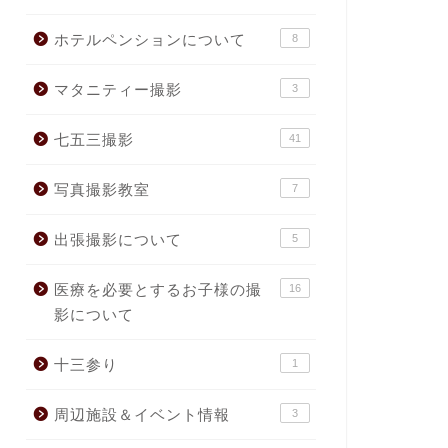
ホテルペンションについて
8
マタニティー撮影
3
七五三撮影
41
写真撮影教室
7
出張撮影について
5
医療を必要とするお子様の撮
16
影について
十三参り
1
周辺施設＆イベント情報
3