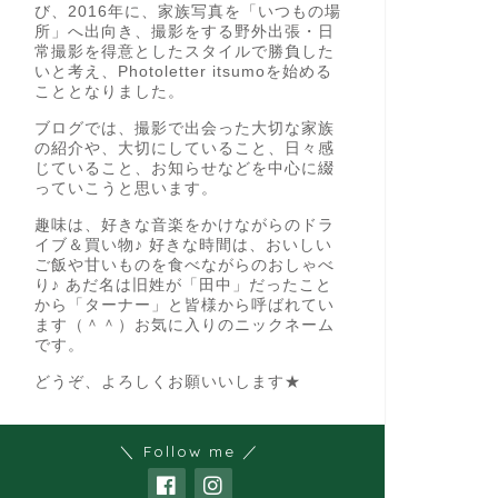
び、2016年に、家族写真を「いつもの場
所」へ出向き、撮影をする野外出張・日
常撮影を得意としたスタイルで勝負した
いと考え、Photoletter itsumoを始める
こととなりました。
ブログでは、撮影で出会った大切な家族
の紹介や、大切にしていること、日々感
じていること、お知らせなどを中心に綴
っていこうと思います。
趣味は、好きな音楽をかけながらのドラ
イブ＆買い物♪ 好きな時間は、おいしい
ご飯や甘いものを食べながらのおしゃべ
り♪ あだ名は旧姓が「田中」だったこと
から「ターナー」と皆様から呼ばれてい
ます（＾＾）お気に入りのニックネーム
です。
どうぞ、よろしくお願いいします★
＼ Follow me ／