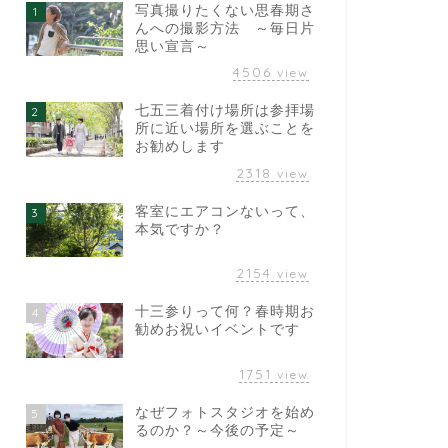
写真撮りたくない思春期さ
1
んへの撮影方法 ～毎日片
思い宣言～
4506
view
七五三着付け場所は参拝場
2
所に近い場所を選ぶことを
お勧めします
2318
view
客室にエアコンないって、
3
本気ですか？
2154
view
十三参りって何？春時期お
4
勧めお祝いイベントです
1751
view
なぜフォトスタジオを始め
5
るのか？～今後の予定～