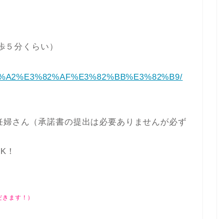
歩５分くらい）
3%82%A2%E3%82%AF%E3%82%BB%E3%82%B9/
妊婦さん（承諾書の提出は必要ありませんが必ず
K！
だきます！）