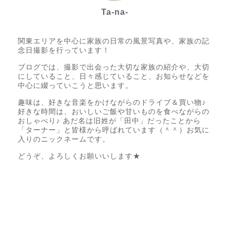
Ta-na-
Photo letter itsumo代表
関東エリアを中心に家族の日常の風景写真や、家族の記
念日撮影を行っています！
ブログでは、撮影で出会った大切な家族の紹介や、大切
にしていること、日々感じていること、お知らせなどを
中心に綴っていこうと思います。
趣味は、好きな音楽をかけながらのドライブ＆買い物♪
好きな時間は、おいしいご飯や甘いものを食べながらの
おしゃべり♪ あだ名は旧姓が「田中」だったことから
「ターナー」と皆様から呼ばれています（＾＾）お気に
入りのニックネームです。
どうぞ、よろしくお願いいします★