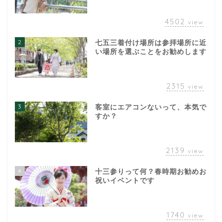
4502
view
2
七五三着付け場所は参拝場所に近
い場所を選ぶことをお勧めします
2315
view
3
客室にエアコンないって、本気で
すか？
2139
view
4
十三参りって何？春時期お勧めお
祝いイベントです
1740
view