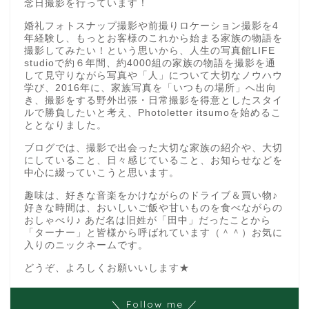
念日撮影を行っています！
婚礼フォトスナップ撮影や前撮りロケーション撮影を4
年経験し、もっとお客様のこれから始まる家族の物語を
撮影してみたい！という思いから、人生の写真館LIFE
studioで約６年間、約4000組の家族の物語を撮影を通
して見守りながら写真や「人」について大切なノウハウ
学び、2016年に、家族写真を「いつもの場所」へ出向
き、撮影をする野外出張・日常撮影を得意としたスタイ
ルで勝負したいと考え、Photoletter itsumoを始めるこ
ととなりました。
ブログでは、撮影で出会った大切な家族の紹介や、大切
にしていること、日々感じていること、お知らせなどを
中心に綴っていこうと思います。
趣味は、好きな音楽をかけながらのドライブ＆買い物♪
好きな時間は、おいしいご飯や甘いものを食べながらの
おしゃべり♪ あだ名は旧姓が「田中」だったことから
「ターナー」と皆様から呼ばれています（＾＾）お気に
入りのニックネームです。
どうぞ、よろしくお願いいします★
＼ Follow me ／