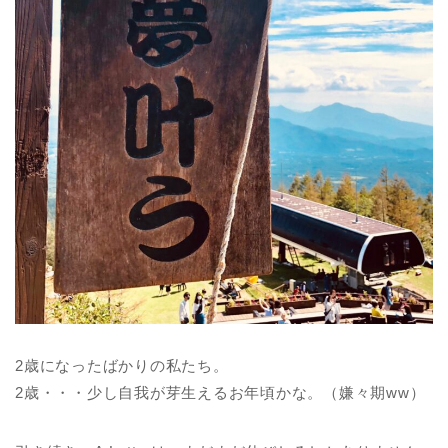
2歳になったばかりの私たち。
2歳・・・少し自我が芽生えるお年頃かな。（嫌々期ww）