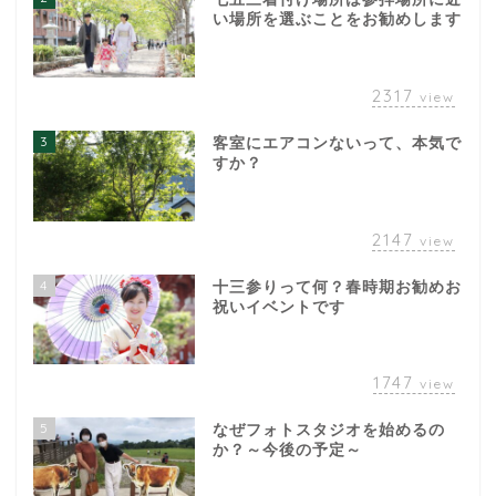
い場所を選ぶことをお勧めします
2317
view
3
客室にエアコンないって、本気で
すか？
2147
view
4
十三参りって何？春時期お勧めお
祝いイベントです
1747
view
5
なぜフォトスタジオを始めるの
か？～今後の予定～