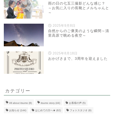
雨の日の七五三撮影どんな感じ？
～お気に入りの長靴とメルちゃんと
～
2025年9月8日
自然からのご褒美のような瞬間～清
里高原で眺める夜空～
2025年8月18日
おかげさまで、3周年を迎えました
カテゴリー
All about itsumo
(8)
itsumo story
(44)
お客様の声
(5)
お知らせ
(144)
はじめての方へ★
(62)
フォトスタジオ
(9)