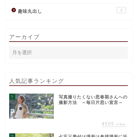
2
趣味丸出し
アーカイブ
人気記事ランキング
1
写真撮りたくない思春期さんへの
撮影方法 ～毎日片思い宣言～
4505
view
2
七五三着付け場所は参拝場所に近