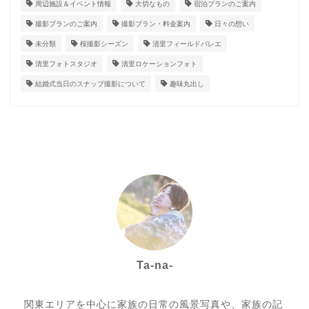
周辺施設＆イベント情報
大切なもの
宿泊プランのご案内
撮影プランのご案内
撮影プラン・料金案内
日々の想い
未分類
桜撮影シーズン
清里フィールドバレエ
清里フォトスタジオ
清里ロケーションフォト
結婚式当日のスナップ撮影について
趣味丸出し
Ta-na-
Photo letter itsumo代表
関東エリアを中心に家族の日常の風景写真や、家族の記