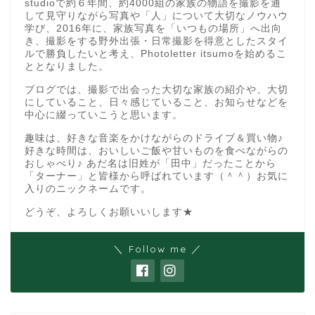
studioで約６年間、約4000組の家族の物語を撮影を通
して見守りながら写真や「人」について大切なノウハウ
学び、2016年に、家族写真を「いつもの場所」へ出向
き、撮影をする野外出張・日常撮影を得意としたスタイ
ルで勝負したいと考え、Photoletter itsumoを始めるこ
ととなりました。
ブログでは、撮影で出会った大切な家族の紹介や、大切
にしていること、日々感じていること、お知らせなどを
中心に綴っていこうと思います。
趣味は、好きな音楽をかけながらのドライブ＆買い物♪
好きな時間は、おいしいご飯や甘いものを食べながらの
おしゃべり♪ あだ名は旧姓が「田中」だったことから
「ターナー」と皆様から呼ばれています（＾＾）お気に
入りのニックネームです。
どうぞ、よろしくお願いいします★
＼ Follow me ／