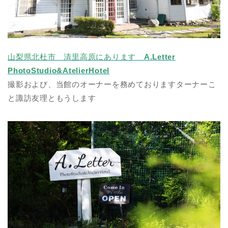
山梨県北杜市 清里高原にあります
A.Letter
PhotoStudio&AtelierHotel
撮影および、当館のオーナーを務めておりますターナーこ
と諏訪友理ともうします