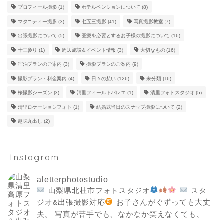
プロフィール撮影
(1)
ホテルペンションについて
(8)
マタニティー撮影
(3)
七五三撮影
(41)
写真撮影教室
(7)
出張撮影について
(5)
医療を必要とするお子様の撮影について
(16)
十三参り
(1)
周辺施設＆イベント情報
(3)
大切なもの
(16)
宿泊プランのご案内
(3)
撮影プランのご案内
(9)
撮影プラン・料金案内
(4)
日々の想い
(126)
未分類
(16)
桜撮影シーズン
(3)
清里フィールドバレエ
(1)
清里フォトスタジオ
(5)
清里ロケーションフォト
(1)
結婚式当日のスナップ撮影について
(2)
趣味丸出し
(2)
Instagram
aletterphotostudio
山梨県北杜市フォトスタジオ
スタ
ジオ&出張撮影対応
お子さんがぐずっても大丈
夫。
写真が苦手でも、なかなか笑えなくても、