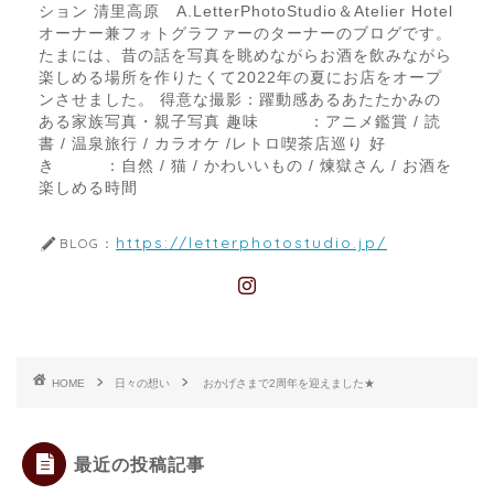
ション 清里高原 A.LetterPhotoStudio＆Atelier Hotel
オーナー兼フォトグラファーのターナーのブログです。
たまには、昔の話を写真を眺めながらお酒を飲みながら
楽しめる場所を作りたくて2022年の夏にお店をオープ
ンさせました。 得意な撮影：躍動感あるあたたかみの
ある家族写真・親子写真 趣味 ：アニメ鑑賞 / 読
書 / 温泉旅行 / カラオケ /レトロ喫茶店巡り 好
き ：自然 / 猫 / かわいいもの / 煉獄さん / お酒を
楽しめる時間
https://letterphotostudio.jp/
BLOG：
HOME
日々の想い
おかげさまで2周年を迎えました★
最近の投稿記事