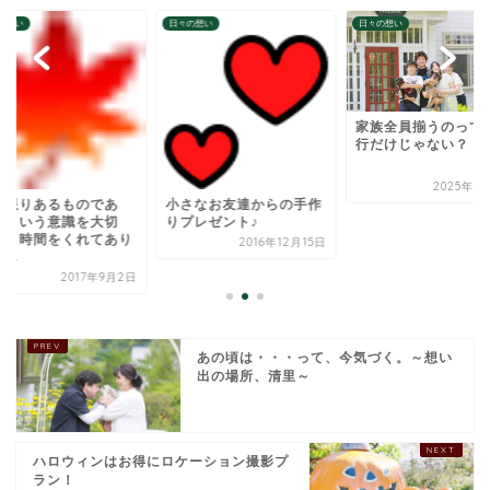
の想い
日々の想い
日々の想い
家族全員揃うのって、旅
行だけじゃない？
2025年7月18日
さなお友達からの手作
全て限りあるもので
プレゼント♪
る、という意識を大
に。～時間をくれて
2016年12月15日
がと...
2017年9
あの頃は・・・って、今気づく。～想い
出の場所、清里～
ハロウィンはお得にロケーション撮影プ
ラン！