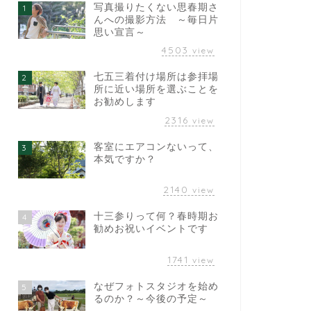
写真撮りたくない思春期さ
1
んへの撮影方法 ～毎日片
思い宣言～
4503
view
七五三着付け場所は参拝場
2
所に近い場所を選ぶことを
お勧めします
2316
view
客室にエアコンないって、
3
本気ですか？
2140
view
十三参りって何？春時期お
4
勧めお祝いイベントです
1741
view
なぜフォトスタジオを始め
5
るのか？～今後の予定～