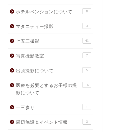
ホテルペンションについて
8
マタニティー撮影
3
七五三撮影
41
写真撮影教室
7
出張撮影について
5
医療を必要とするお子様の撮
16
影について
十三参り
1
周辺施設＆イベント情報
3