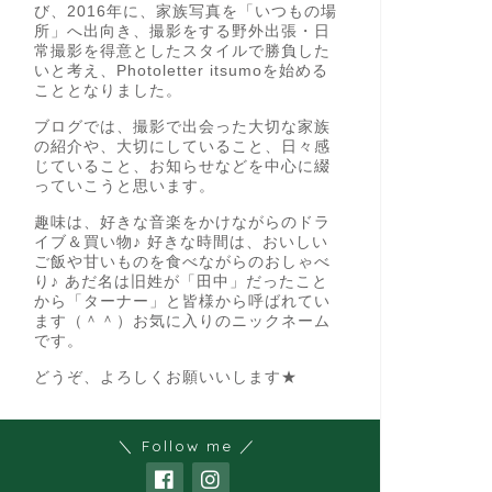
び、2016年に、家族写真を「いつもの場
所」へ出向き、撮影をする野外出張・日
常撮影を得意としたスタイルで勝負した
いと考え、Photoletter itsumoを始める
こととなりました。
ブログでは、撮影で出会った大切な家族
の紹介や、大切にしていること、日々感
じていること、お知らせなどを中心に綴
っていこうと思います。
趣味は、好きな音楽をかけながらのドラ
イブ＆買い物♪ 好きな時間は、おいしい
ご飯や甘いものを食べながらのおしゃべ
り♪ あだ名は旧姓が「田中」だったこと
から「ターナー」と皆様から呼ばれてい
ます（＾＾）お気に入りのニックネーム
です。
どうぞ、よろしくお願いいします★
＼ Follow me ／